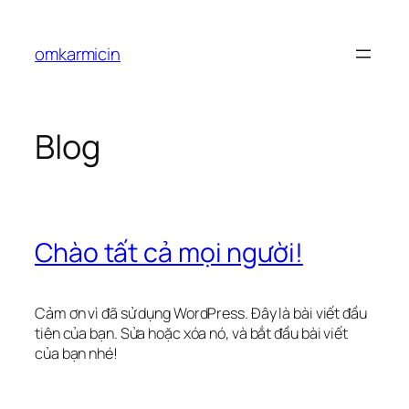
Chuyển
đến
omkarmicin
phần
nội
dung
Blog
Chào tất cả mọi người!
Cảm ơn vì đã sử dụng WordPress. Đây là bài viết đầu
tiên của bạn. Sửa hoặc xóa nó, và bắt đầu bài viết
của bạn nhé!