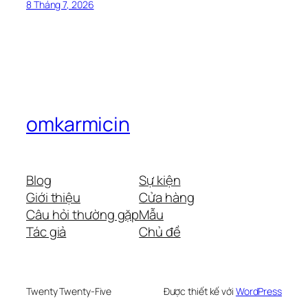
8 Tháng 7, 2026
omkarmicin
Blog
Sự kiện
Giới thiệu
Cửa hàng
Câu hỏi thường gặp
Mẫu
Tác giả
Chủ đề
Twenty Twenty-Five
Được thiết kế với
WordPress